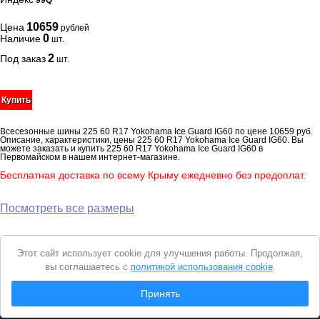
99Q
10659
Цена
рублей
0
Наличие
шт.
2
Под заказ
шт.
Купить
Всесезонные шины 225 60 R17 Yokohama Ice Guard IG60 по цене 10659 руб.
Описание, характеристики, цены 225 60 R17 Yokohama Ice Guard IG60. Вы
можете заказать и купить 225 60 R17 Yokohama Ice Guard IG60 в
Первомайском в нашем интернет-магазине.
Бесплатная доставка по всему Крыму ежедневно без предоплат.
Посмотреть все размеры
Уведомление
Этот сайт использует cookie для улучшения работы. Продолжая,
о
вы соглашаетесь с
политикой использования cookie
.
cookie
© 2026 Интернет магазин "Автошины Первомайского"
Принять
Вся представленная на сайте информация носит справочный характер и не
является
публичной офертой
. Продолжая пользоваться сайтом, вы
соглашаетесь с
Политикой конфиденциальности
.