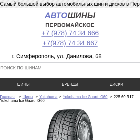
Самый большой выбор автомобильных шин и дисков в Перв
АВТО
ШИНЫ
ПЕРВОМАЙСКОЕ
+7 (978) 74 34 666
+7(978) 74 34 667
г. Симферополь, ул. Данилова, 68
ШИНЫ
БРЕНДЫ
ДИСКИ
Главная
>
Шины
>
Yokohama
>
Yokohama Ice Guard IG60
>
225 60 R17
Yokohama Ice Guard IG60