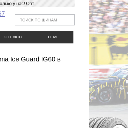
ько у нас! Опт-
67
КОНТАКТЫ
О НАС
ma Ice Guard IG60 в