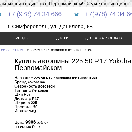
ных шин и дисков в Первомайском! Самые низкие цены тол
+7 (978) 74 34 666
+7(978) 74 34 6
г. Симферополь, ул. Данилова, 68
БРЕНДЫ
ДИСКИ
ДОСТАВКА И ОПЛАТА
Ice Guard IG60
>
225 50 R17 Yokohama Ice Guard IG60
Купить автошины 225 50 R17 Yokoha
Первомайском
Название
225 50 R17 Yokohama Ice Guard IG60
Бренд
Yokohama
Сезонность
Всесезон
Тип авто
Легковой
Шип
Нет
Диаметр
R17
Ширина
225
Профиль
50
Индекс
94Q
9906
Цена
рублей
0
Наличие
шт.