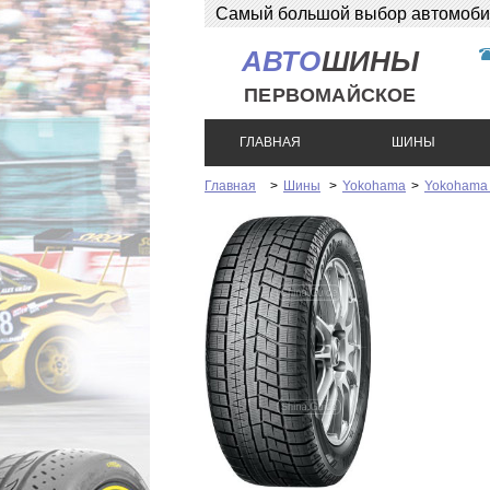
Самый большой выбор автомобиль
розница!
АВТО
ШИНЫ
ПЕРВОМАЙСКОЕ
ГЛАВНАЯ
ШИНЫ
Главная
>
Шины
>
Yokohama
>
Yokohama 