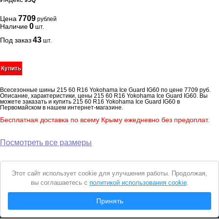
95Q
7709
Цена
рублей
0
Наличие
шт.
43
Под заказ
шт.
Купить
Всесезонные шины 215 60 R16 Yokohama Ice Guard IG60 по цене 7709 руб.
Описание, характеристики, цены 215 60 R16 Yokohama Ice Guard IG60. Вы
можете заказать и купить 215 60 R16 Yokohama Ice Guard IG60 в
Первомайском в нашем интернет-магазине.
Бесплатная доставка по всему Крыму ежедневно без предоплат.
Посмотреть все размеры
Уведомление
Этот сайт использует cookie для улучшения работы. Продолжая,
о
вы соглашаетесь с
политикой использования cookie
.
cookie
© 2026 Интернет магазин "Автошины Первомайского"
Принять
Вся представленная на сайте информация носит справочный характер и не
является
публичной офертой
. Продолжая пользоваться сайтом, вы
соглашаетесь с
Политикой конфиденциальности
.