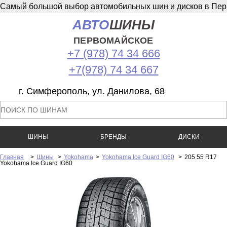
Самый большой выбор автомобильных шин и дисков в Перв
АВТО
ШИНЫ
ПЕРВОМАЙСКОЕ
+7 (978) 74 34 666
+7(978) 74 34 667
г. Симферополь, ул. Данилова, 68
ШИНЫ
БРЕНДЫ
ДИСКИ
Главная
>
Шины
>
Yokohama
>
Yokohama Ice Guard IG60
>
205 55 R17
Yokohama Ice Guard IG60