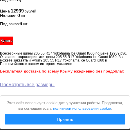
91Q
12939
Цена
рублей
0
Наличие
шт.
6
Под заказ
шт.
Купить
Всесезонные шины 205 55 R17 Yokohama Ice Guard IG60 по цене 12939 руб.
Описание, характеристики, цены 205 55 R17 Yokohama Ice Guard IG60. Вы
можете заказать и купить 205 55 R17 Yokohama Ice Guard IG60 в
Первомайском в нашем интернет-магазине.
Бесплатная доставка по всему Крыму ежедневно без предоплат.
Посмотреть все размеры
Уведомление
Этот сайт использует cookie для улучшения работы. Продолжая,
о
вы соглашаетесь с
политикой использования cookie
.
cookie
© 2026 Интернет магазин "Автошины Первомайского"
Принять
Вся представленная на сайте информация носит справочный характер и не
является
публичной офертой
. Продолжая пользоваться сайтом, вы
соглашаетесь с
Политикой конфиденциальности
.