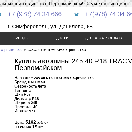
ных шин и дисков в Первомайском! Самые низкие цены тол
+7 (978) 74 34 666
+7(978) 74 34 6
г. Симферополь, ул. Данилова, 68
БРЕНДЫ
ДИСКИ
ДОСТАВКА И ОПЛАТА
-privilo TX3
>
245 40 R18 TRACMAX X-privilo TX3
Купить автошины 245 40 R18 TRACMA
Первомайском
Название
245 40 R18 TRACMAX X-privilo TX3
Бренд
TRACMAX
Сезонность
Лето
Тип авто
Шип
Нет
Диаметр
R18
Ширина
245
Профиль
40
Индекс
97Y
5162
Цена
рублей
19
Наличие
шт.