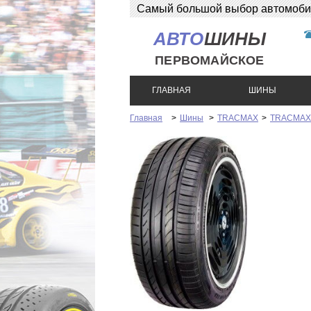
Самый большой выбор автомобиль
розница!
АВТО
ШИНЫ
ПЕРВОМАЙСКОЕ
ГЛАВНАЯ
ШИНЫ
Главная
>
Шины
>
TRACMAX
>
TRACMAX X