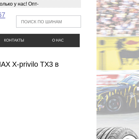
ько у нас! Опт-
67
КОНТАКТЫ
О НАС
X X-privilo TX3 в