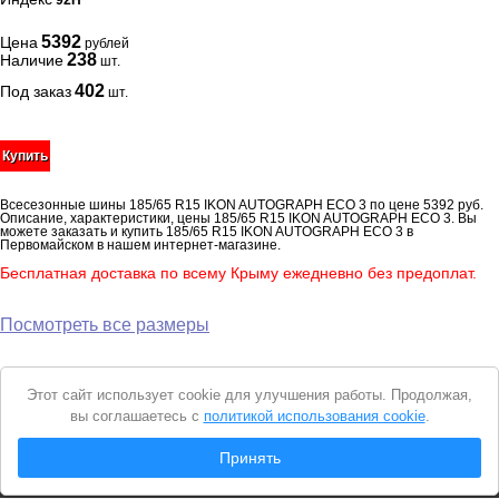
92H
5392
Цена
рублей
238
Наличие
шт.
402
Под заказ
шт.
Купить
Всесезонные шины 185/65 R15 IKON AUTOGRAPH ECO 3 по цене 5392 руб.
Описание, характеристики, цены 185/65 R15 IKON AUTOGRAPH ECO 3. Вы
можете заказать и купить 185/65 R15 IKON AUTOGRAPH ECO 3 в
Первомайском в нашем интернет-магазине.
Бесплатная доставка по всему Крыму ежедневно без предоплат.
Посмотреть все размеры
Уведомление
Этот сайт использует cookie для улучшения работы. Продолжая,
о
вы соглашаетесь с
политикой использования cookie
.
cookie
© 2026 Интернет магазин "Автошины Первомайского"
Принять
Вся представленная на сайте информация носит справочный характер и не
является
публичной офертой
. Продолжая пользоваться сайтом, вы
соглашаетесь с
Политикой конфиденциальности
.