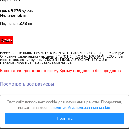
88T
5236
Цена
рублей
56
Наличие
шт.
278
Под заказ
шт.
Купить
Всесезонные шины 175/70 R14 IKON AUTOGRAPH ECO 3 по цене 5236 руб.
Описание, характеристики, цены 175/70 R14 IKON AUTOGRAPH ECO 3. Вы
можете заказать и купить 175/70 R14 IKON AUTOGRAPH ECO 3 в
Первомайском в нашем интернет-магазине.
Бесплатная доставка по всему Крыму ежедневно без предоплат.
Посмотреть все размеры
Уведомление
Этот сайт использует cookie для улучшения работы. Продолжая,
о
вы соглашаетесь с
политикой использования cookie
.
cookie
© 2026 Интернет магазин "Автошины Первомайского"
Принять
Вся представленная на сайте информация носит справочный характер и не
является
публичной офертой
. Продолжая пользоваться сайтом, вы
соглашаетесь с
Политикой конфиденциальности
.