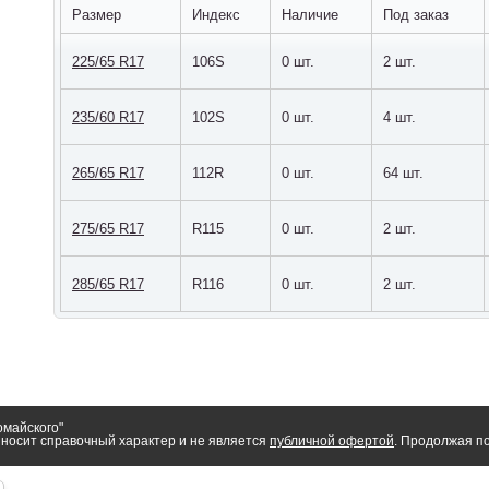
Размер
Индекс
Наличие
Под заказ
225/65 R17
106S
0 шт.
2 шт.
235/60 R17
102S
0 шт.
4 шт.
265/65 R17
112R
0 шт.
64 шт.
275/65 R17
R115
0 шт.
2 шт.
285/65 R17
R116
0 шт.
2 шт.
омайского"
носит справочный характер и не является
публичной офертой
. Продолжая по