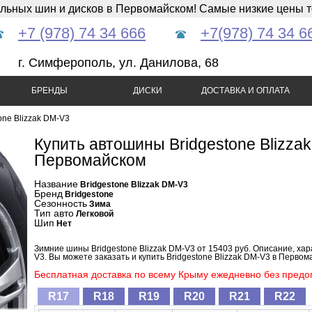
ных шин и дисков в Первомайском! Самые низкие цены тол
+7 (978) 74 34 666
+7(978) 74 34 6
г. Симферополь, ул. Данилова, 68
БРЕНДЫ
ДИСКИ
ДОСТАВКА И ОПЛАТА
one Blizzak DM-V3
Купить автошины Bridgestone Blizza
Первомайском
Название
Bridgestone Blizzak DM-V3
Бренд
Bridgestone
Сезонность
Зима
Тип авто
Легковой
Шип
Нет
Зимние шины Bridgestone Blizzak DM-V3 от 15403 руб. Описание, хара
V3. Вы можете заказать и купить Bridgestone Blizzak DM-V3 в Перво
Бесплатная доставка по всему Крыму ежедневно без предоп
R17
R18
R19
R20
R21
R22