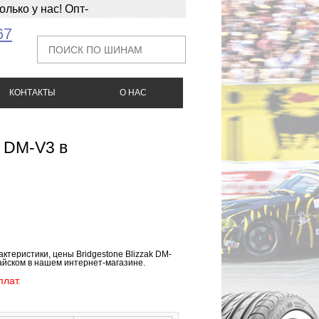
ько у нас! Опт-
67
КОНТАКТЫ
О НАС
k DM-V3 в
ктеристики, цены Bridgestone Blizzak DM-
майском в нашем интернет-магазине.
лат.