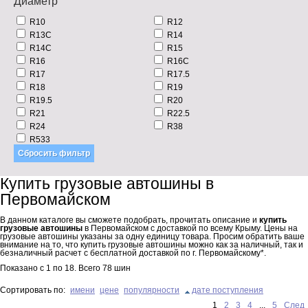
Диаметр
R10
R12
R13C
R14
R14C
R15
R16
R16C
R17
R17.5
R18
R19
R19.5
R20
R21
R22.5
R24
R38
R533
Купить грузовые автошины в
Первомайском
В данном каталоге вы сможете подобрать, прочитать описание и
купить
грузовые автошины
в Первомайском с доставкой по всему Крыму. Цены на
грузовые автошины указаны за одну единицу товара. Просим обратить ваше
внимание на то, что купить грузовые автошины можно как за наличный, так и
безналичный расчет с бесплатной доставкой по г. Первомайскому*.
Показано с
1
по
18
. Всего
78
шин
Сортировать по:
имени
цене
популярности
дате поступления
1
2
3
4
...
5
След