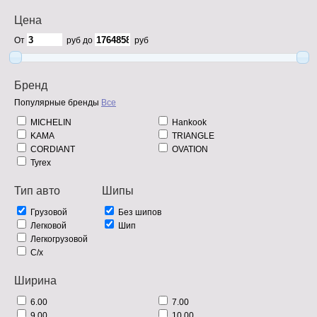
Цена
От
руб до
руб
Бренд
Популярные бренды
Все
MICHELIN
Hankook
KAMA
TRIANGLE
CORDIANT
OVATION
Tyrex
Тип авто
Шипы
Грузовой
Без шипов
Легковой
Шип
Легкогрузовой
С/х
Ширина
6.00
7.00
9.00
10.00